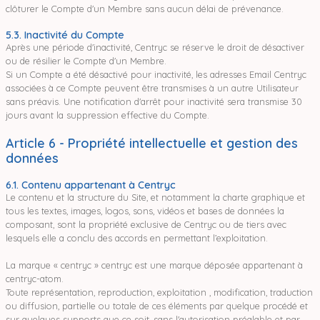
clôturer le Compte d'un Membre sans aucun délai de prévenance.
5.3. Inactivité du Compte
Après une période d'inactivité, Centryc se réserve le droit de désactiver
ou de résilier le Compte d'un Membre.
Si un Compte a été désactivé pour inactivité, les adresses Email Centryc
associées à ce Compte peuvent être transmises à un autre Utilisateur
sans préavis. Une notification d'arrêt pour inactivité sera transmise 30
jours avant la suppression effective du Compte.
Article 6 - Propriété intellectuelle et gestion des
données
6.1. Contenu appartenant à Centryc
Le contenu et la structure du Site, et notamment la charte graphique et
tous les textes, images, logos, sons, vidéos et bases de données la
composant, sont la propriété exclusive de Centryc ou de tiers avec
lesquels elle a conclu des accords en permettant l’exploitation.
La marque « centryc » centryc est une marque déposée appartenant à
centryc-atom.
Toute représentation, reproduction, exploitation , modification, traduction
ou diffusion, partielle ou totale de ces éléments par quelque procédé et
sur quelques supports que ce soit, sans l'autorisation préalable et par